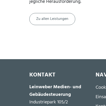
jegliche Herausforderung.
Zu allen Leistungen
KONTAKT
NAV
Fu
Leinweber Medien- und
Cook
Gebäudesteuerung
Einsa
Industriepark 105/2