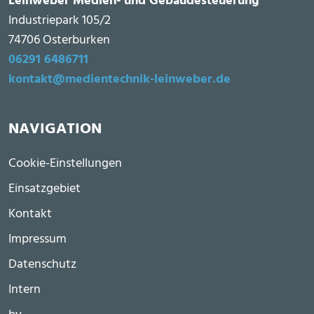
Leinweber Medien- und Gebäudesteuerung
Industriepark 105/2
74706 Osterburken
06291 6486711
kontakt@medientechnik-leinweber.de
NAVIGATION
Fußzeile
Cookie-Einstellungen
Einsatzgebiet
Kontakt
Impressum
Datenschutz
Intern